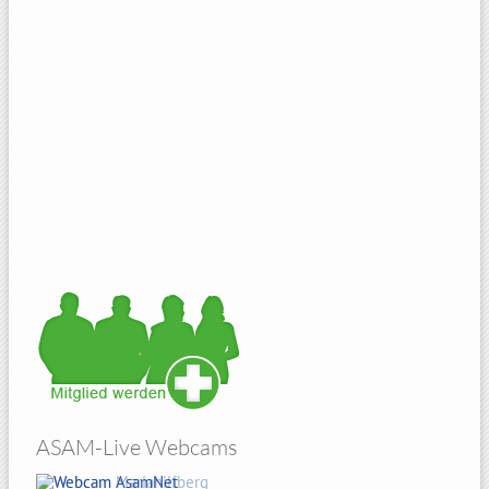
ASAM-Live Webcams
Amberg Sicht von Atzelricht
Hohenbogen