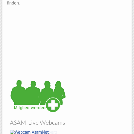
finden.
ASAM-Live Webcams
Amberg Sicht von Atzelricht
Hohenbogen