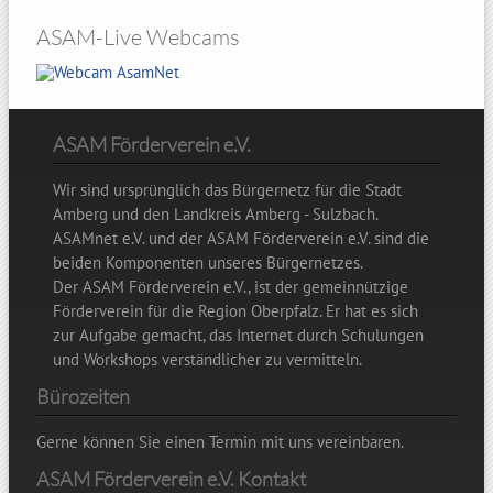
ASAM-Live Webcams
Hohenbogen
ASAM Förderverein e.V.
Wir sind ursprünglich das Bürgernetz für die Stadt
Amberg und den Landkreis Amberg - Sulzbach.
ASAMnet e.V. und der ASAM Förderverein e.V. sind die
beiden Komponenten unseres Bürgernetzes.
Der ASAM Förderverein e.V., ist der gemeinnützige
Förderverein für die Region Oberpfalz. Er hat es sich
zur Aufgabe gemacht, das Internet durch Schulungen
und Workshops verständlicher zu vermitteln.
Bürozeiten
Gerne können Sie einen Termin mit uns vereinbaren.
ASAM Förderverein e.V. Kontakt